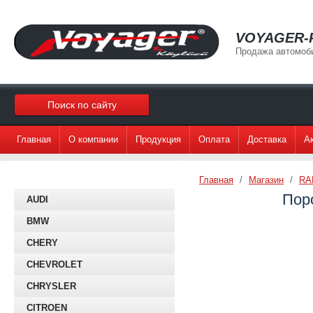
VOYAGER-
Продажа автомоб
Главная
О компании
Продукция
Оплата
Доставка
А
Главная
/
Магазин
/
RA
Поро
AUDI
BMW
CHERY
CHEVROLET
CHRYSLER
CITROEN