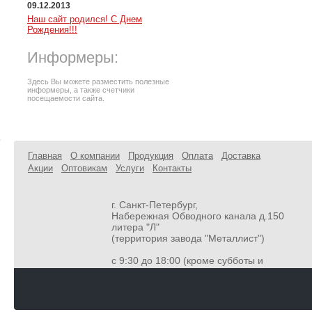
09.12.2013
Наш сайт родился! С Днем
Рождения!!!
Информеры:
Здесь Вы можете разместить полезные
информеры, а также счетчики
посещаемости сайта.
Главная
О компании
Продукция
Оплата
Доставка
Акции
Оптовикам
Услуги
Контакты
г. Санкт-Петербург,
Набережная Обводного канала д.150
литера "Л"
(территория завода "Металлист")
с 9:30 до 18:00 (кроме субботы и
воскресенья
8-800-302-75-16