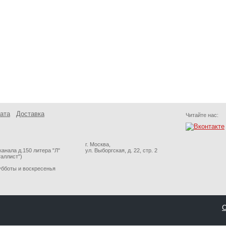
ата
Доставка
Читайте нас:
г. Москва,
анала д.150 литера "Л"
ул. Выборгская, д. 22, стр. 2
таллист")
субботы и воскресенья
С