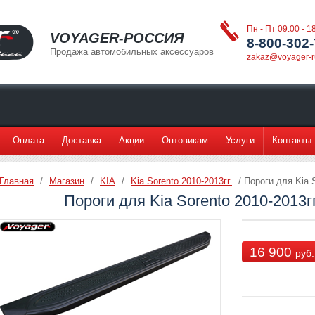
Пн - Пт 09.00 - 1
VOYAGER-РОССИЯ
8-800-302-
Продажа автомобильных аксессуаров
zakaz@voyager-ru
Оплата
Доставка
Акции
Оптовикам
Услуги
Контакты
Главная
/
Магазин
/
KIA
/
Kia Sorento 2010-2013гг.
/ Пороги для Kia 
Пороги для Kia Sorento 2010-2013г
16 900
руб.