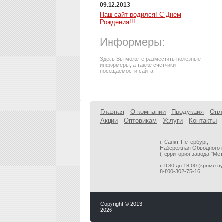
09.12.2013
Наш сайт родился! С Днем
Рождения!!!
Информеры:
Здесь Вы можете разместить полезные
информеры, а также счетчики
посещаемости сайта.
Главная
О компании
Продукция
Опл
Акции
Оптовикам
Услуги
Контакты
г. Санкт-Петербург,
Набережная Обводного к
(территория завода "Ме
с 9:30 до 18:00 (кроме 
8-800-302-75-16
Copyright © 2013 -
2026