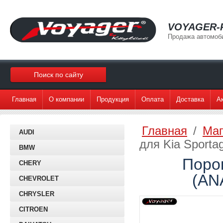
VOYAGER-
Продажа автомоб
Главная
О компании
Продукция
Оплата
Доставка
А
Главная
/
Маг
AUDI
для Kia Sporta
BMW
Порог
CHERY
(AN
CHEVROLET
CHRYSLER
CITROEN