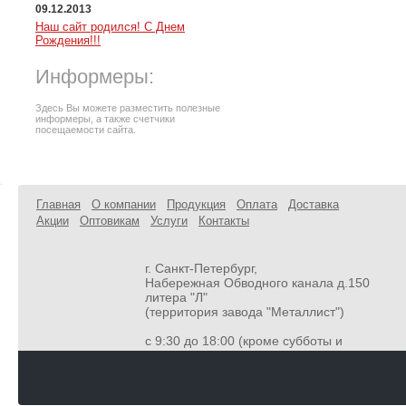
09.12.2013
Наш сайт родился! С Днем
Рождения!!!
Информеры:
Здесь Вы можете разместить полезные
информеры, а также счетчики
посещаемости сайта.
Главная
О компании
Продукция
Оплата
Доставка
Акции
Оптовикам
Услуги
Контакты
г. Санкт-Петербург,
Набережная Обводного канала д.150
литера "Л"
(территория завода "Металлист")
с 9:30 до 18:00 (кроме субботы и
воскресенья
8-800-302-75-16