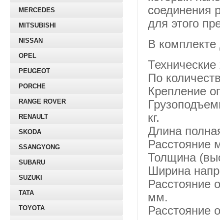
соединения 
MERCEDES
для этого пр
MITSUBISHI
NISSAN
В комплекте 
OPEL
Технические 
PEUGEOT
По количеств
PORCHE
Крепление оп
RANGE ROVER
Грузоподъемн
кг.
RENAULT
Длина полная
SKODA
Расстояние 
SSANGYONG
Толщина (вы
SUBARU
Ширина напр
SUZUKI
Расстояние 
TATA
мм.
TOYOTA
Расстояние 