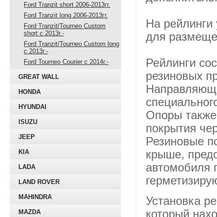
Ford Tranzit short 2006-2013гг.
Ford Tranzit long 2006-2013гг.
На рейлинги 
Ford Tranzit/Tourneo Custom
short с 2013г.-
для размещен
Ford Tranzit/Tourneo Custom long
с 2013г.-
Рейлинги сос
Ford Tourneo Courier с 2014г.-
резиновых пр
GREAT WALL
Направляющи
HONDA
специального
HYUNDAI
Опоры также
ISUZU
покрытия чер
JEEP
Резиновые п
KIA
крыше, пред
автомобиля 
LADA
герметизирую
LAND ROVER
MAHINDRA
Установка р
который нахо
MAZDA