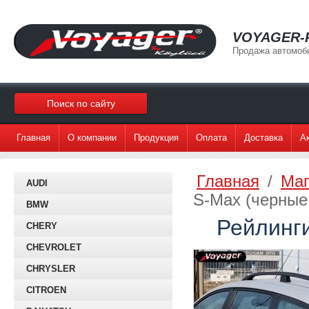
VOYAGER-
Продажа автомоб
Главная
О компании
Продукция
Оплата
Доставка
А
Главная
/
Маг
AUDI
S-Max (черные
BMW
Рейлинги
CHERY
CHEVROLET
CHRYSLER
CITROEN