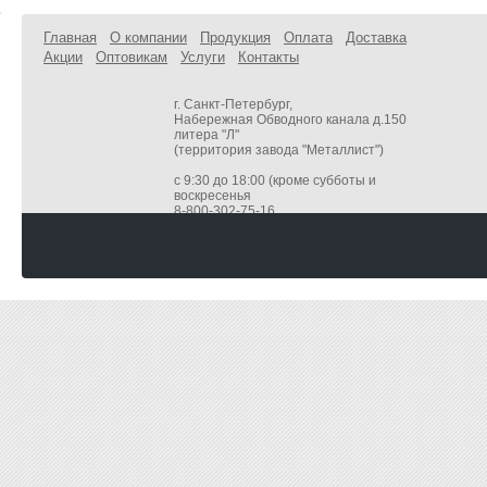
Главная
О компании
Продукция
Оплата
Доставка
Акции
Оптовикам
Услуги
Контакты
г. Санкт-Петербург,
Набережная Обводного канала д.150
литера "Л"
(территория завода "Металлист")
с 9:30 до 18:00 (кроме субботы и
воскресенья
8-800-302-75-16